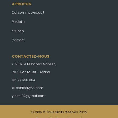
A PROPOS
Qui sommes-nous ?
Portfolio
Y² Shop
Contact
CONTACTEZ-NOUS
⟟ 126 Rue Mistapha Mohsen,
2073 Borj Louzir – Ariana.
☏ 27 650 004
✉
contact@y2.com
ycarre87@gmail.com
Y Carré © Tous droits réservés 2022