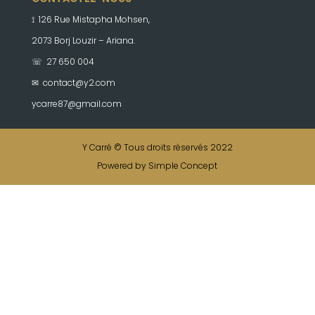
⟟ 126 Rue Mistapha Mohsen,
2073 Borj Louzir – Ariana.
☏ 27 650 004
✉
contact@y2.com
ycarre87@gmail.com
Y Carré © Tous droits réservés 2022
Powered by Simple Concept