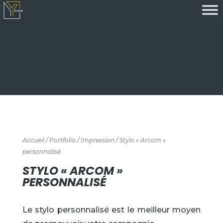
Accueil
/
Portfolio
/
Impression
/ Stylo « Arcom »
personnalisé
STYLO « ARCOM »
PERSONNALISÉ
Le stylo personnalisé est le meilleur moyen