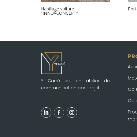
Habillage voiture
Port
“INNOVCONCEPT”
PR
Acc
Mat
Y Carré est un atelier de
communication par l’objet.
Obje
Obje
Prod
mar