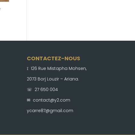
é
CONTACTEZ-NOUS
⟟ 126 Rue Mistapha Mohsen,
2073 Borj Louzir – Ariana.
☏ 27 650 004
✉
contact@y2.com
ycarre87@gmail.com