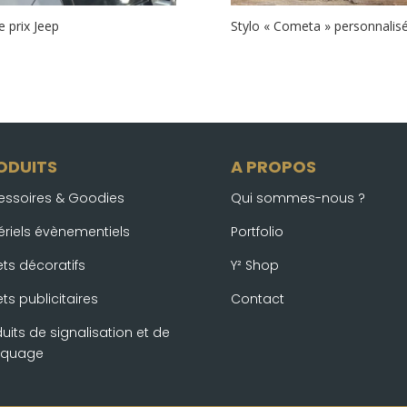
e prix Jeep
Stylo « Cometa » personnalis
ODUITS
A PROPOS
essoires & Goodies
Qui sommes-nous ?
ériels évènementiels
Portfolio
ts décoratifs
Y² Shop
ts publicitaires
Contact
uits de signalisation et de
quage