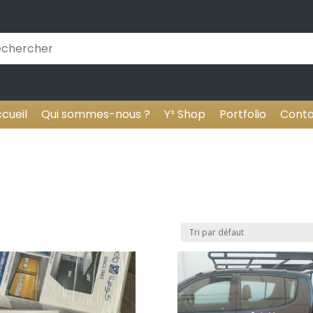
cueil
Qui sommes-nous ?
Y² Shop
Portfolio
Conta